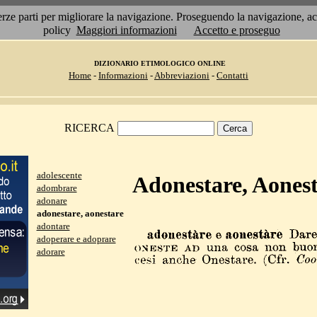
 terze parti per migliorare la navigazione. Proseguendo la navigazione, 
policy
Maggiori informazioni
Accetto e proseguo
DIZIONARIO ETIMOLOGICO ONLINE
Home
-
Informazioni
-
Abbreviazioni
-
Contatti
RICERCA
adolescente
Adonestare, Aones
adombrare
adonare
adonestare, aonestare
adontare
adoperare e adoprare
adorare