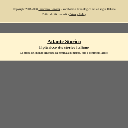
Copyright 2004-2008
Francesco Bonomi
- Vocabolario Etimologico della Lingua Italiana
Tutti i diritti riservati -
Privacy Policy
Atlante Storico
Il più ricco sito storico italiano
La storia del mondo illustrata da centinaia di mappe, foto e commenti audio