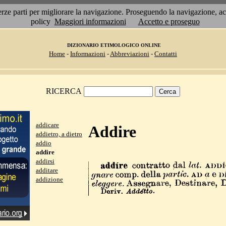
 terze parti per migliorare la navigazione. Proseguendo la navigazione, 
policy
Maggiori informazioni
Accetto e proseguo
DIZIONARIO ETIMOLOGICO ONLINE
Home
-
Informazioni
-
Abbreviazioni
-
Contatti
RICERCA
addicare
Addire
addietro, a dietro
addio
addire
addirsi
additare
addizione