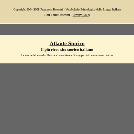
Copyright 2004-2008
Francesco Bonomi
- Vocabolario Etimologico della Lingua Italiana
Tutti i diritti riservati -
Privacy Policy
Atlante Storico
Il più ricco sito storico italiano
La storia del mondo illustrata da centinaia di mappe, foto e commenti audio