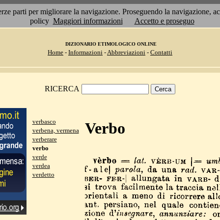
 terze parti per migliorare la navigazione. Proseguendo la navigazione, 
policy
Maggiori informazioni
Accetto e proseguo
DIZIONARIO ETIMOLOGICO ONLINE
Home
-
Informazioni
-
Abbreviazioni
-
Contatti
RICERCA
verbasco
Verbo
verbena, vermena
verberare
verbo
verde
verdea
verdetto