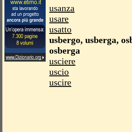
usanza
usare
usatto
usbergo, usberga, os
osberga
usciere
uscio
uscire