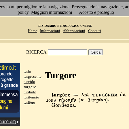
 terze parti per migliorare la navigazione. Proseguendo la navigazione, 
policy
Maggiori informazioni
Accetto e proseguo
DIZIONARIO ETIMOLOGICO ONLINE
Home
-
Informazioni
-
Abbreviazioni
-
Contatti
RICERCA
turfa
Turgore
turgescente
turgido
turgore
turibolo
turiferario
turifero