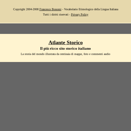
Copyright 2004-2008
Francesco Bonomi
- Vocabolario Etimologico della Lingua Italiana
Tutti i diritti riservati -
Privacy Policy
Atlante Storico
Il più ricco sito storico italiano
La storia del mondo illustrata da centinaia di mappe, foto e commenti audio