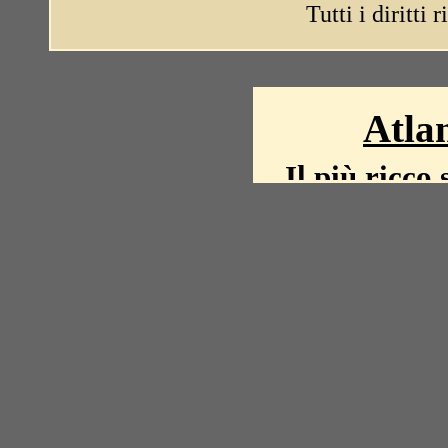
Tutti i diritti 
Atlan
Il più ricco 
La storia del mond
mappe, fot