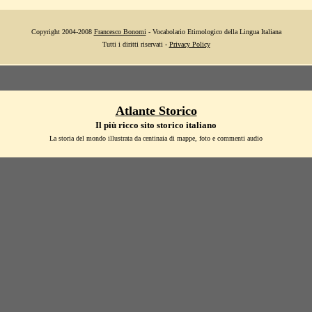
Copyright 2004-2008
Francesco Bonomi
- Vocabolario Etimologico della Lingua Italiana
Tutti i diritti riservati -
Privacy Policy
Atlante Storico
Il più ricco sito storico italiano
La storia del mondo illustrata da centinaia di mappe, foto e commenti audio