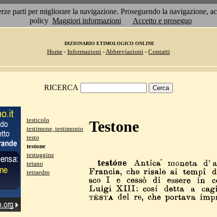
 terze parti per migliorare la navigazione. Proseguendo la navigazione, 
policy
Maggiori informazioni
Accetto e proseguo
DIZIONARIO ETIMOLOGICO ONLINE
Home
-
Informazioni
-
Abbreviazioni
-
Contatti
RICERCA
testicolo
Testone
testimone, testimonio
testo
testone
testuggine
tetano
tetraedro