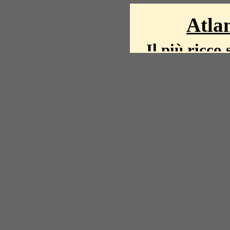
Atlan
Il più ricco 
La storia del mond
mappe, fot