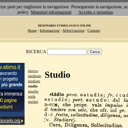
 terze parti per migliorare la navigazione. Proseguendo la navigazione, 
policy
Maggiori informazioni
Accetto e proseguo
DIZIONARIO ETIMOLOGICO ONLINE
Home
-
Informazioni
-
Abbreviazioni
-
Contatti
RICERCA
stucco
Studio
studente
studiare
studio
stuello
stufa
stufare