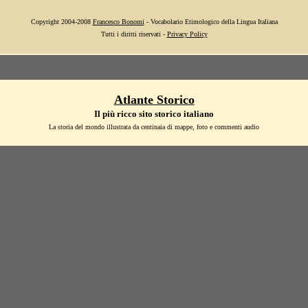
Copyright 2004-2008
Francesco Bonomi
- Vocabolario Etimologico della Lingua Italiana
Tutti i diritti riservati -
Privacy Policy
Atlante Storico
Il più ricco sito storico italiano
La storia del mondo illustrata da centinaia di mappe, foto e commenti audio