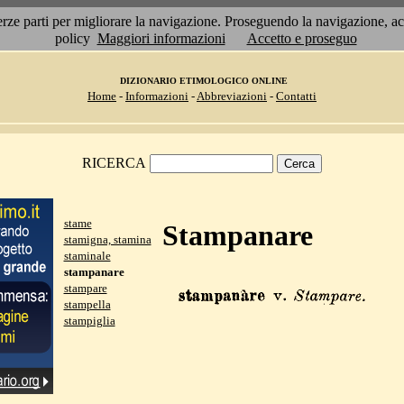
 terze parti per migliorare la navigazione. Proseguendo la navigazione, 
policy
Maggiori informazioni
Accetto e proseguo
DIZIONARIO ETIMOLOGICO ONLINE
Home
-
Informazioni
-
Abbreviazioni
-
Contatti
RICERCA
stame
Stampanare
stamigna, stamina
staminale
stampanare
stampare
stampella
stampiglia