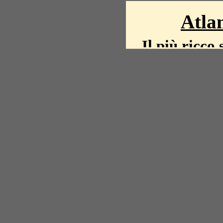
Atlan
Il più ricco 
La storia del mond
mappe, fot