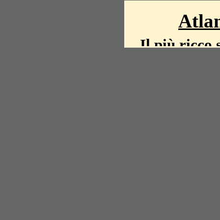
Atlan
Il più ricco 
La storia del mond
mappe, fot