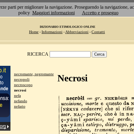
 terze parti per migliorare la navigazione. Proseguendo la navigazione, 
policy
Maggiori informazioni
Accetto e proseguo
DIZIONARIO ETIMOLOGICO ONLINE
Home
-
Informazioni
-
Abbreviazioni
-
Contatti
RICERCA
necromante, negromante
Necrosi
necropoli
necroscopo
necrosi
nefa
nefando
nefario