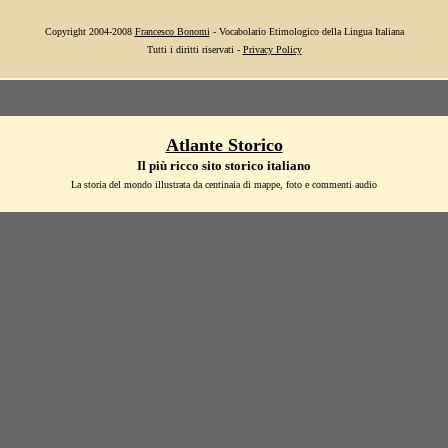
Copyright 2004-2008
Francesco Bonomi
- Vocabolario Etimologico della Lingua Italiana
Tutti i diritti riservati -
Privacy Policy
Atlante Storico
Il più ricco sito storico italiano
La storia del mondo illustrata da centinaia di mappe, foto e commenti audio