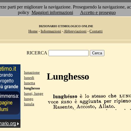
 terze parti per migliorare la navigazione. Proseguendo la navigazione, 
policy
Maggiori informazioni
Accetto e proseguo
DIZIONARIO ETIMOLOGICO ONLINE
Home
-
Informazioni
-
Abbreviazioni
-
Contatti
RICERCA
lunazione
Lunghesso
lunedi
lunetta
lunghesso
lungi, lunge
lungo
lunula