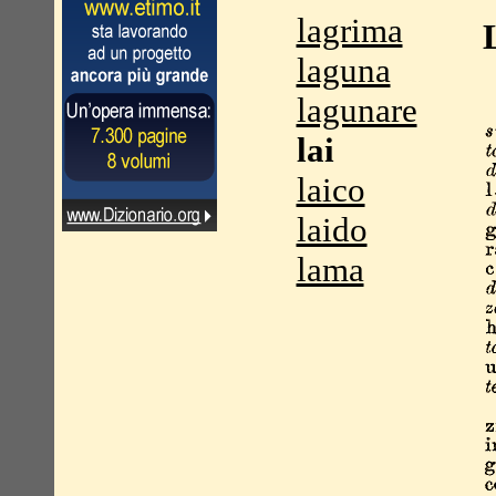
lagrima
laguna
lagunare
lai
laico
laido
lama