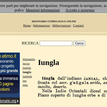
 terze parti per migliorare la navigazione. Proseguendo la navigazione, 
policy
Maggiori informazioni
Accetto e proseguo
DIZIONARIO ETIMOLOGICO ONLINE
Home
-
Informazioni
-
Abbreviazioni
-
Contatti
RICERCA
ittiosauro
Iungla
iucca
iugero
iungla
iuniore
ius
iuta