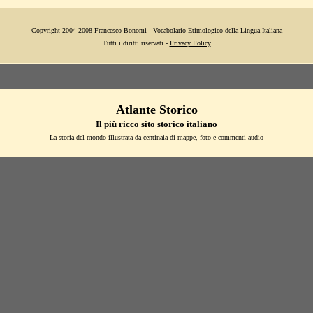
Copyright 2004-2008
Francesco Bonomi
- Vocabolario Etimologico della Lingua Italiana
Tutti i diritti riservati -
Privacy Policy
Atlante Storico
Il più ricco sito storico italiano
La storia del mondo illustrata da centinaia di mappe, foto e commenti audio