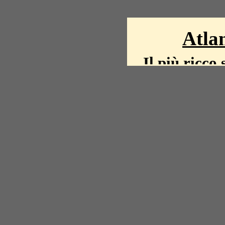
Atlan
Il più ricco 
La storia del mond
mappe, fot