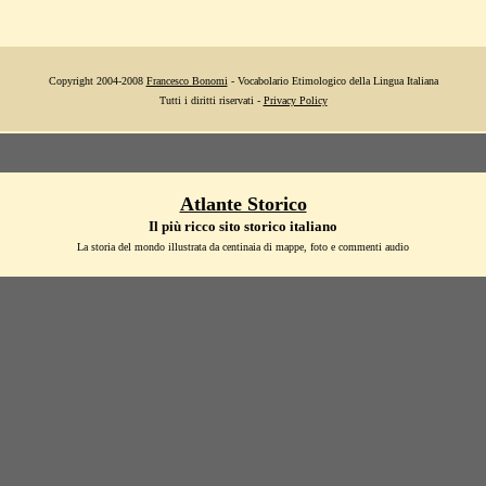
Copyright 2004-2008
Francesco Bonomi
- Vocabolario Etimologico della Lingua Italiana
Tutti i diritti riservati -
Privacy Policy
Atlante Storico
Il più ricco sito storico italiano
La storia del mondo illustrata da centinaia di mappe, foto e commenti audio