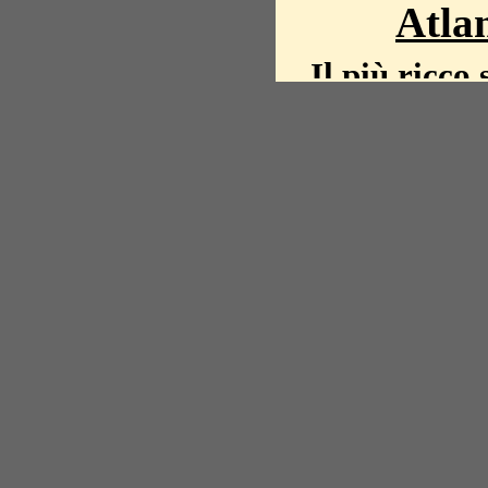
Atlan
Il più ricco 
La storia del mond
mappe, fot