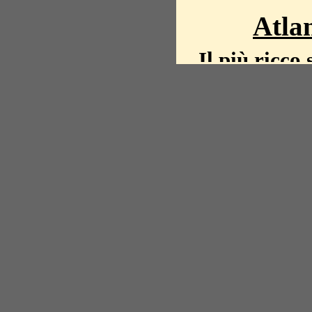
Atlan
Il più ricco 
La storia del mond
mappe, fot