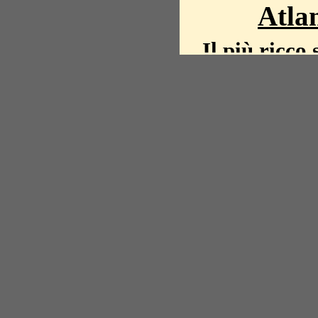
Atlan
Il più ricco 
La storia del mond
mappe, fot