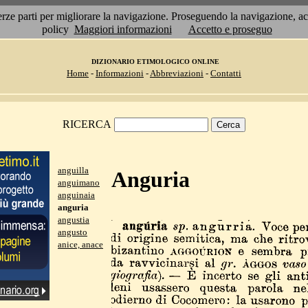
 terze parti per migliorare la navigazione. Proseguendo la navigazione, 
policy
Maggiori informazioni
Accetto e proseguo
DIZIONARIO ETIMOLOGICO ONLINE
Home
-
Informazioni
-
Abbreviazioni
-
Contatti
RICERCA
anguilla
Anguria
anguimano
anguinaia
anguria
angustia
angusto
anice, anace