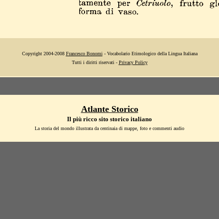
Copyright 2004-2008
Francesco Bonomi
- Vocabolario Etimologico della Lingua Italiana
Tutti i diritti riservati -
Privacy Policy
Atlante Storico
Il più ricco sito storico italiano
La storia del mondo illustrata da centinaia di mappe, foto e commenti audio