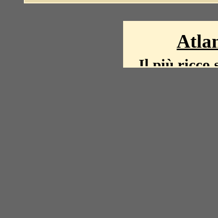
Atlan
Il più ricco 
La storia del mond
mappe, fot