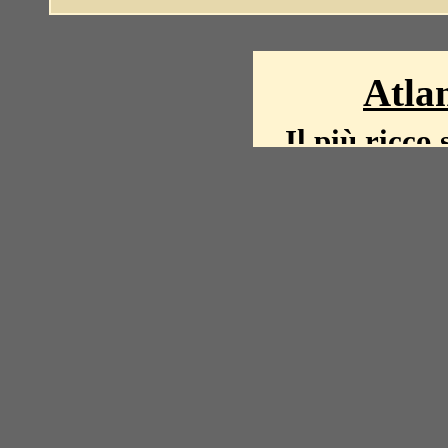
Atlan
Il più ricco 
La storia del mond
mappe, fot