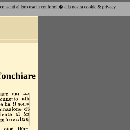
acconsenti al loro usa in conformit� alla nostra cookie & privacy
fonchiare