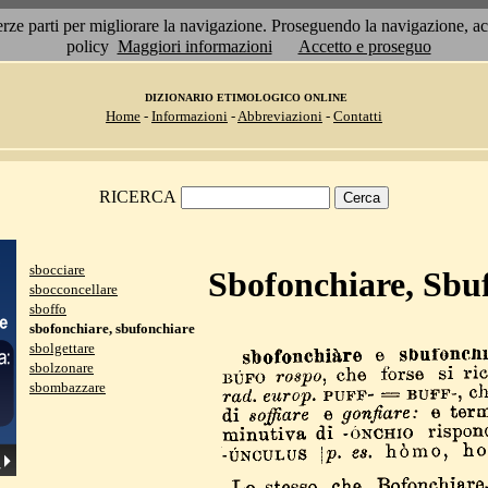
 terze parti per migliorare la navigazione. Proseguendo la navigazione, 
policy
Maggiori informazioni
Accetto e proseguo
DIZIONARIO ETIMOLOGICO ONLINE
Home
-
Informazioni
-
Abbreviazioni
-
Contatti
RICERCA
sbocciare
Sbofonchiare, Sbu
sbocconcellare
sboffo
sbofonchiare, sbufonchiare
sbolgettare
sbolzonare
sbombazzare