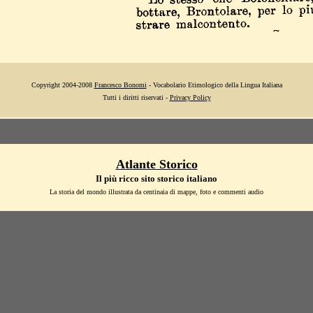
Copyright 2004-2008
Francesco Bonomi
- Vocabolario Etimologico della Lingua Italiana
Tutti i diritti riservati -
Privacy Policy
Atlante Storico
Il più ricco sito storico italiano
La storia del mondo illustrata da centinaia di mappe, foto e commenti audio