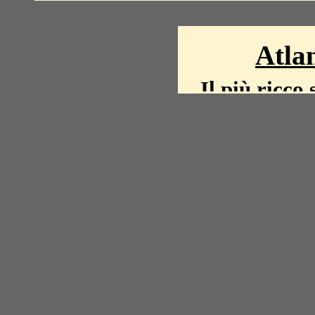
Atlan
Il più ricco 
La storia del mond
mappe, fot