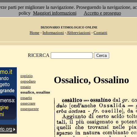
 terze parti per migliorare la navigazione. Proseguendo la navigazione, 
policy
Maggiori informazioni
Accetto e proseguo
DIZIONARIO ETIMOLOGICO ONLINE
Home
-
Informazioni
-
Abbreviazioni
-
Contatti
RICERCA
ospizio
Ossalico, Ossalino
ospodaro
ossaio
ossalico, ossalino
ossario
ossecrare
ossequente