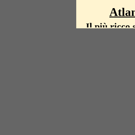
Atlan
Il più ricco 
La storia del mond
mappe, fot