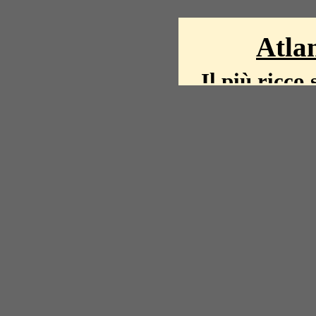
Atlan
Il più ricco 
La storia del mond
mappe, fot