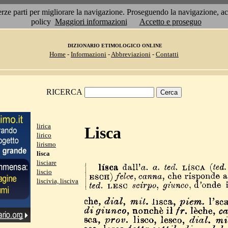
 terze parti per migliorare la navigazione. Proseguendo la navigazione, 
policy
Maggiori informazioni
Accetto e proseguo
DIZIONARIO ETIMOLOGICO ONLINE
Home
-
Informazioni
-
Abbreviazioni
-
Contatti
RICERCA
lirica
Lisca
lirico
lirismo
lisca
lisciare
liscio
liscivia, lisciva