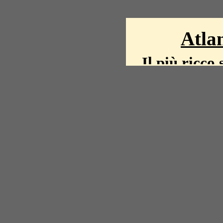
Atlan
Il più ricco 
La storia del mond
mappe, fot