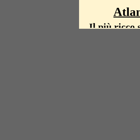
Atlan
Il più ricco 
La storia del mond
mappe, fot