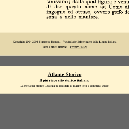
Copyright 2004-2008
Francesco Bonomi
- Vocabolario Etimologico della Lingua Italiana
Tutti i diritti riservati -
Privacy Policy
Atlante Storico
Il più ricco sito storico italiano
La storia del mondo illustrata da centinaia di mappe, foto e commenti audio