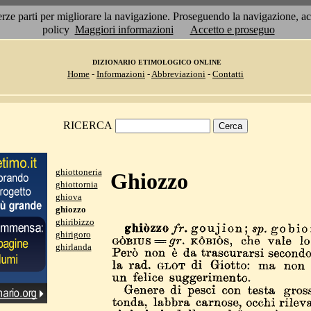
 terze parti per migliorare la navigazione. Proseguendo la navigazione, 
policy
Maggiori informazioni
Accetto e proseguo
DIZIONARIO ETIMOLOGICO ONLINE
Home
-
Informazioni
-
Abbreviazioni
-
Contatti
RICERCA
ghiottoneria
Ghiozzo
ghiottornia
ghiova
ghiozzo
ghiribizzo
ghirigoro
ghirlanda