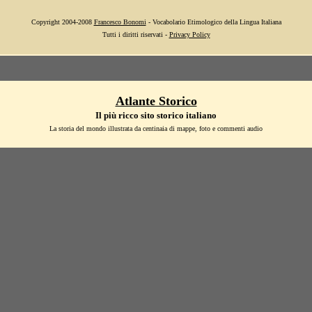
Copyright 2004-2008
Francesco Bonomi
- Vocabolario Etimologico della Lingua Italiana
Tutti i diritti riservati -
Privacy Policy
Atlante Storico
Il più ricco sito storico italiano
La storia del mondo illustrata da centinaia di mappe, foto e commenti audio