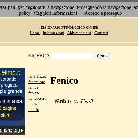
 terze parti per migliorare la navigazione. Proseguendo la navigazione, 
policy
Maggiori informazioni
Accetto e proseguo
DIZIONARIO ETIMOLOGICO ONLINE
Home
-
Informazioni
-
Abbreviazioni
-
Contatti
RICERCA
feneratizio
Fenico
feneratore
fenice
fenico
fenicottero
fenile
fenolo