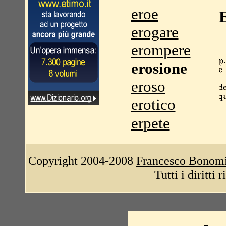
eroe
erogare
erompere
erosione
eroso
erotico
erpete
Copyright 2004-2008
Francesco Bonom
Tutti i diritti 