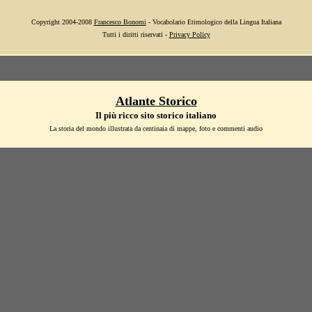
Copyright 2004-2008
Francesco Bonomi
- Vocabolario Etimologico della Lingua Italiana
Tutti i diritti riservati -
Privacy Policy
Atlante Storico
Il più ricco sito storico italiano
La storia del mondo illustrata da centinaia di mappe, foto e commenti audio