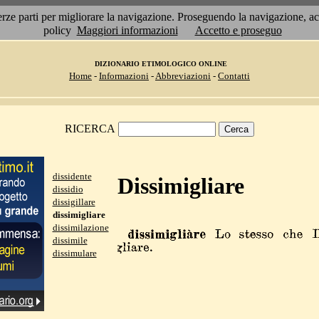
 terze parti per migliorare la navigazione. Proseguendo la navigazione, 
policy
Maggiori informazioni
Accetto e proseguo
DIZIONARIO ETIMOLOGICO ONLINE
Home
-
Informazioni
-
Abbreviazioni
-
Contatti
RICERCA
dissidente
Dissimigliare
dissidio
dissigillare
dissimigliare
dissimilazione
dissimile
dissimulare