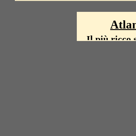
Atlan
Il più ricco 
La storia del mond
mappe, fot