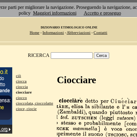
 terze parti per migliorare la navigazione. Proseguendo la navigazione, 
policy
Maggiori informazioni
Accetto e proseguo
DIZIONARIO ETIMOLOGICO ONLINE
Home
-
Informazioni
-
Abbreviazioni
-
Contatti
RICERCA
ciò
Ciocciare
ciocca
cioccia
ciocciare
ciocco
cioccolata, cioccolatte
cioce, ciocie