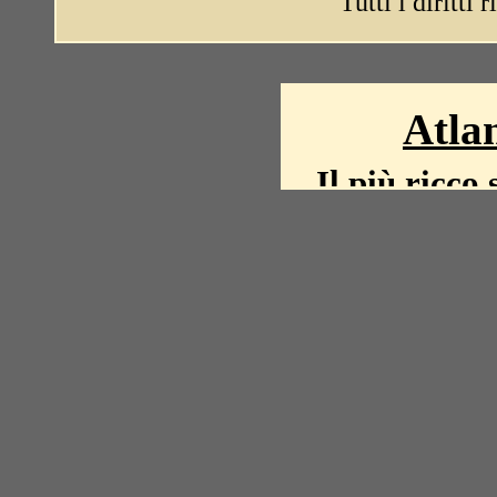
Tutti i diritti 
Atlan
Il più ricco 
La storia del mond
mappe, fot