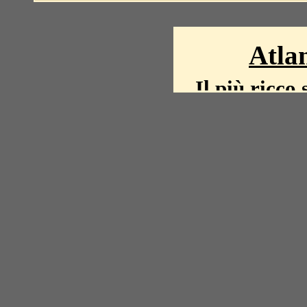
Atlan
Il più ricco 
La storia del mond
mappe, fot