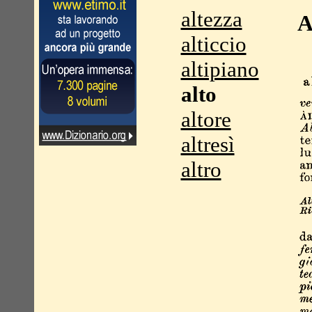
altezza
A
alticcio
altipiano
alto
altore
altresì
altro