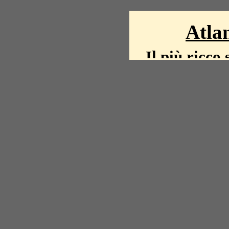
Atlan
Il più ricco 
La storia del mond
mappe, fot