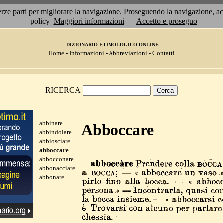
 terze parti per migliorare la navigazione. Proseguendo la navigazione, 
policy
Maggiori informazioni
Accetto e proseguo
DIZIONARIO ETIMOLOGICO ONLINE
Home
-
Informazioni
-
Abbreviazioni
-
Contatti
RICERCA
abbinare
Abboccare
abbindolare
abbiosciare
abboccare
abbocconare
abbonacciare
abbonare