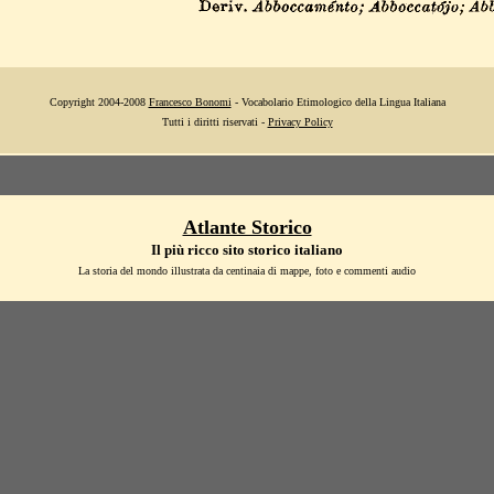
Copyright 2004-2008
Francesco Bonomi
- Vocabolario Etimologico della Lingua Italiana
Tutti i diritti riservati -
Privacy Policy
Atlante Storico
Il più ricco sito storico italiano
La storia del mondo illustrata da centinaia di mappe, foto e commenti audio