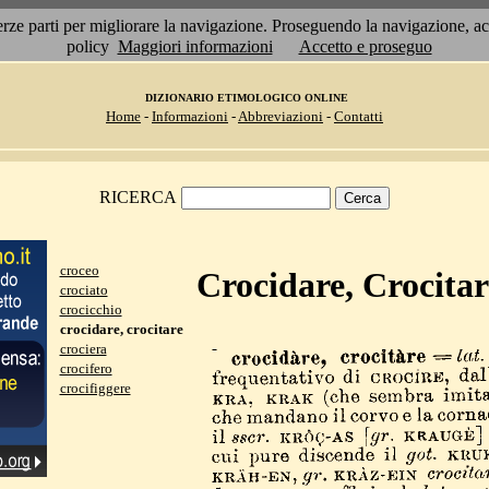
 terze parti per migliorare la navigazione. Proseguendo la navigazione, 
policy
Maggiori informazioni
Accetto e proseguo
DIZIONARIO ETIMOLOGICO ONLINE
Home
-
Informazioni
-
Abbreviazioni
-
Contatti
RICERCA
croceo
Crocidare, Crocitar
crociato
crocicchio
crocidare, crocitare
crociera
crocifero
crocifiggere