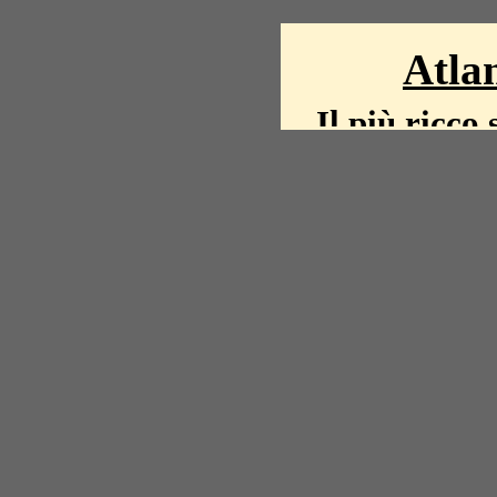
Atlan
Il più ricco 
La storia del mond
mappe, fot