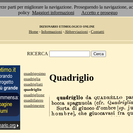
 terze parti per migliorare la navigazione. Proseguendo la navigazione, 
policy
Maggiori informazioni
Accetto e proseguo
DIZIONARIO ETIMOLOGICO ONLINE
Home
-
Informazioni
-
Abbreviazioni
-
Contatti
RICERCA
quadrigesimo
Quadriglio
quadriglia
quadrigliati
quadriglio
quadriglione
quadrilatero
quadrimestre