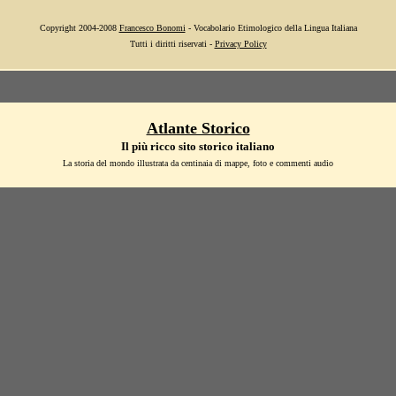
Copyright 2004-2008
Francesco Bonomi
- Vocabolario Etimologico della Lingua Italiana
Tutti i diritti riservati -
Privacy Policy
Atlante Storico
Il più ricco sito storico italiano
La storia del mondo illustrata da centinaia di mappe, foto e commenti audio