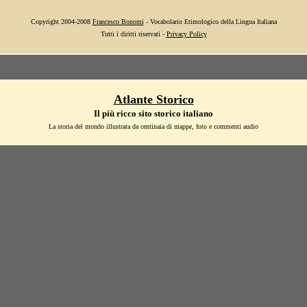
Copyright 2004-2008
Francesco Bonomi
- Vocabolario Etimologico della Lingua Italiana
Tutti i diritti riservati -
Privacy Policy
Atlante Storico
Il più ricco sito storico italiano
La storia del mondo illustrata da centinaia di mappe, foto e commenti audio