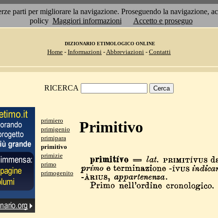
 terze parti per migliorare la navigazione. Proseguendo la navigazione, 
policy
Maggiori informazioni
Accetto e proseguo
DIZIONARIO ETIMOLOGICO ONLINE
Home
-
Informazioni
-
Abbreviazioni
-
Contatti
RICERCA
primiero
Primitivo
primigenio
primipara
primitivo
primizie
primo
primogenito