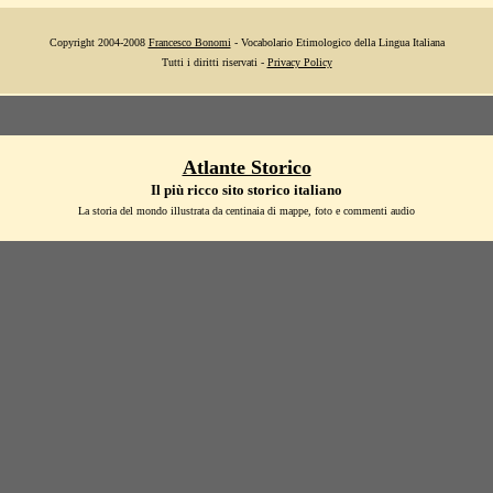
Copyright 2004-2008
Francesco Bonomi
- Vocabolario Etimologico della Lingua Italiana
Tutti i diritti riservati -
Privacy Policy
Atlante Storico
Il più ricco sito storico italiano
La storia del mondo illustrata da centinaia di mappe, foto e commenti audio