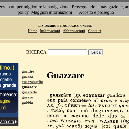
 terze parti per migliorare la navigazione. Proseguendo la navigazione, 
policy
Maggiori informazioni
Accetto e proseguo
DIZIONARIO ETIMOLOGICO ONLINE
Home
-
Informazioni
-
Abbreviazioni
-
Contatti
RICERCA
guattire
Guazzare
guazza
guazzabuglio
guazzare
guazzetto
guazzo
gubbia