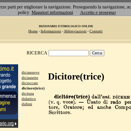
 terze parti per migliorare la navigazione. Proseguendo la navigazione, 
policy
Maggiori informazioni
Accetto e proseguo
DIZIONARIO ETIMOLOGICO ONLINE
Home
-
Informazioni
-
Abbreviazioni
-
Contatti
RICERCA
diciannove
Dicitore(trice)
diciassette
dicioccare
dicitore(trice)
dicitura
didattico
didimi