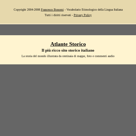
Copyright 2004-2008
Francesco Bonomi
- Vocabolario Etimologico della Lingua Italiana
Tutti i diritti riservati -
Privacy Policy
Atlante Storico
Il più ricco sito storico italiano
La storia del mondo illustrata da centinaia di mappe, foto e commenti audio